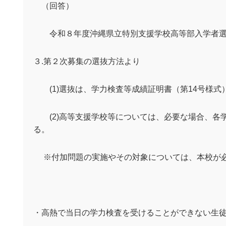
（回答）
令和８年度沖縄県立特別支援学校高等部入学者選
３
.
第２次募集の選抜方法より
(1)
選抜は、学力検査等成績証明書（第
14
号様式
(2)
高等支援学校等については、必要な場合、各
る。
※付加問題の実施やその対象については、本校が必
・高熱で当日の学力検査を受けることができない生