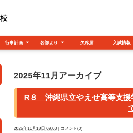
行事計画
各部より
欠席届
入試情報
年間行事計画
月行事計画
進路指導部
生徒指導部
情報部
保健室より
2025年11月アーカイブ
R８ 沖縄県立やえせ高等支援
2025年11月18日 09:03
|
コメント(0)