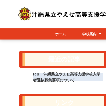
ホーム
学校案内
学校概要
アクセス
最近の記事
R８ 沖縄県立やえせ高等支援学校入学
者選抜募集要項について
リンク