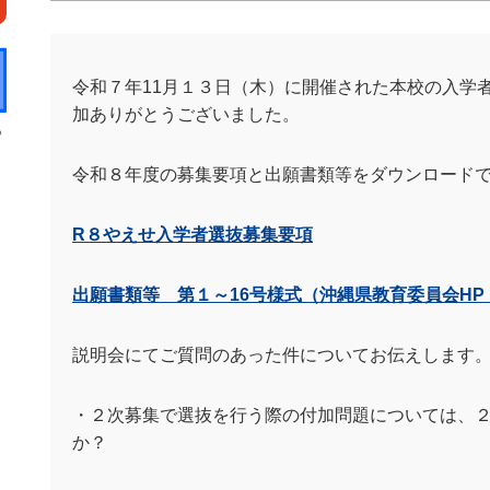
令和７年
11
月１３日（木）に開催された本校の入学
加ありがとうございました。
令和８年度の募集要項と出願書類等をダウンロード
R
８やえせ入学者選抜募集要項
出願書類等 第１～16号様式（沖縄県教育委員会H
説明会にてご質問のあった件についてお伝えします
・２次募集で選抜を行う際の付加問題については、
か？